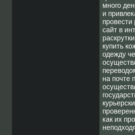
много ден
и привлек
провести
сайт в ин
раскрутк
купить ко
одежду че
осуществ
переводом
на почте 
осуществл
государст
курьерск
проверен
как их пр
неподход