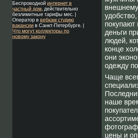
Беспроводной
интернет в
внешнему 
частный дом
, действительно
безлимитные тарифы мес. |
удобство,
Оператор в
вебкам студию
покупают 
вакансии
в Санкт-Петербурге. |
Что могут коллекторы по
деньги пр
новому закону
людей, ко
конце хол
они эконо
одежду по
Чаще всег
специализ
Последний
наше врем
покупател
ассортиме
фотографи
цены и оп